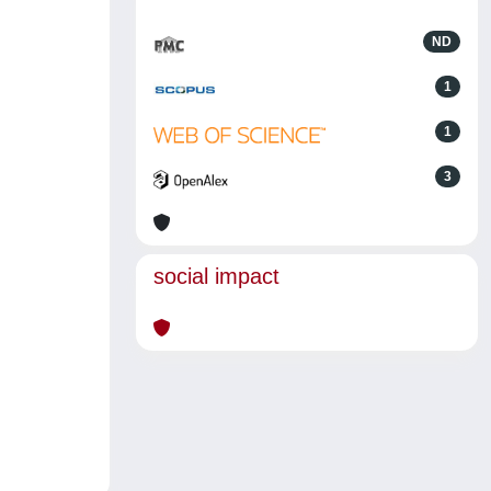
ND
1
1
3
social impact