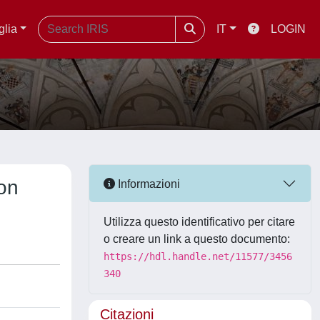
glia
IT
LOGIN
ion
Informazioni
Utilizza questo identificativo per citare
o creare un link a questo documento:
https://hdl.handle.net/11577/3456
340
Citazioni