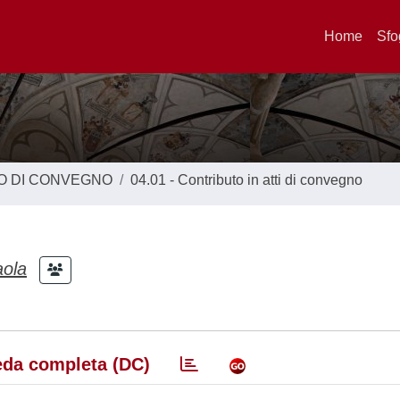
Home
Sfo
TO DI CONVEGNO
04.01 - Contributo in atti di convegno
aola
da completa (DC)