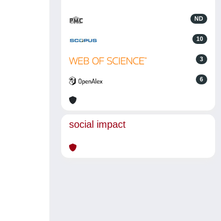
ND
10
3
6
social impact