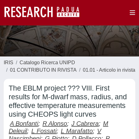
IRIS
Catalogo Ricerca UNIPD
01 CONTRIBUTO IN RIVISTA
01.01 - Articolo in rivista
The EBLM project ??? VIII. First
results for M-dwarf mass, radius, and
effective temperature measurements
using CHEOPS light curves
A Bonfanti
;
R Alonso
;
J Cabrera
;
M
Deleuil
;
L Fossati
;
L Marafatto
;
V
Nascimbeni
;
G Piotto
;
D Pollacco
;
R