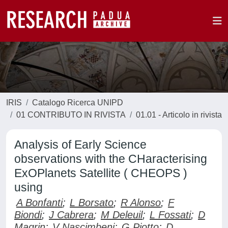
IRIS
Catalogo Ricerca UNIPD
01 CONTRIBUTO IN RIVISTA
01.01 - Articolo in rivista
Analysis of Early Science
observations with the CHaracterising
ExOPlanets Satellite ( CHEOPS )
using
A Bonfanti
;
L Borsato
;
R Alonso
;
F
Biondi
;
J Cabrera
;
M Deleuil
;
L Fossati
;
D
Magrin
;
V Nascimbeni
;
G Piotto
;
D