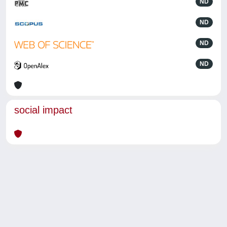
ND
ND
ND
ND
social impact
Powered by
IRIS
-
about IRIS
-