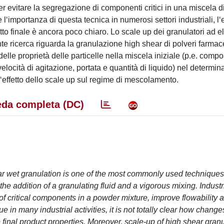
r evitare la segregazione di componenti critici in una miscela di
‘importanza di questa tecnica in numerosi settori industriali, l‘e
otto finale è ancora poco chiaro. Lo scale up dei granulatori ad 
sente ricerca riguarda la granulazione high shear di polveri farma
elle proprietà delle particelle nella miscela iniziale (p.e. comp
elocità di agitazione, portata e quantità di liquido) nel determin
o l‘effetto dello scale up sul regime di mescolamento.
da completa (DC)
 wet granulation is one of the most commonly used techniques.
he addition of a granulating fluid and a vigorous mixing. Industr
of critical components in a powder mixture, improve flowability 
e in many industrial activities, it is not totally clear how change
e final product properties. Moreover, scale-up of high shear granu