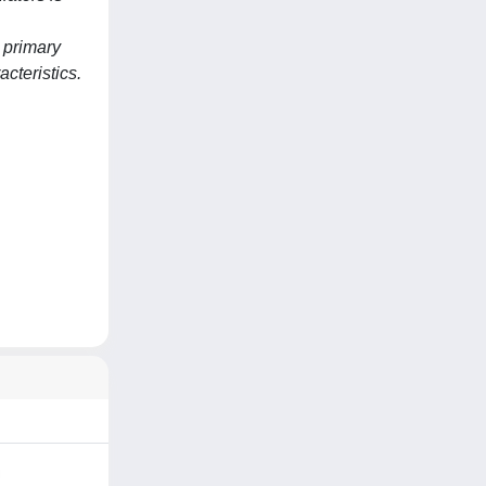
.
, primary
cteristics.