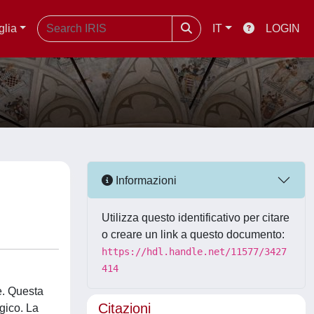
glia
IT
LOGIN
Informazioni
Utilizza questo identificativo per citare
o creare un link a questo documento:
https://hdl.handle.net/11577/3427
414
e. Questa
Citazioni
gico. La