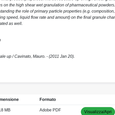
uses on the high shear wet granulation of pharmaceutical powders
standing the role of primary particle properties (e.g. composition
ing speed, liquid flow rate and amount) on the final granule chara
ated as well.
n
le up / Cavinato, Mauro. - (2011 Jan 20).
imensione
Formato
18 MB
Adobe PDF
Visualizza/Apri