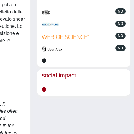
 polveri,
ffetto delle
ND
elevato shear
ND
ceutiche. Lo
osizione e
ND
are le
ND
social impact
 It
ies often
and
s in the
lators is