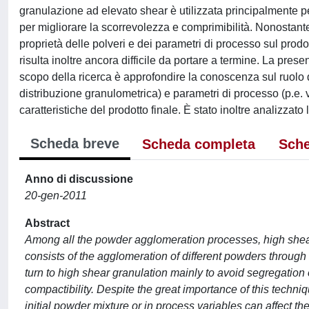
granulazione ad elevato shear è utilizzata principalmente pe
per migliorare la scorrevolezza e comprimibilità. Nonostante l
proprietà delle polveri e dei parametri di processo sul prod
risulta inoltre ancora difficile da portare a termine. La pre
scopo della ricerca è approfondire la conoscenza sul ruolo d
distribuzione granulometrica) e parametri di processo (p.e. v
caratteristiche del prodotto finale. È stato inoltre analizzat
Scheda breve
Scheda completa
Sche
Anno di discussione
20-gen-2011
Abstract
Among all the powder agglomeration processes, high shear
consists of the agglomeration of different powders through t
turn to high shear granulation mainly to avoid segregation 
compactibility. Despite the great importance of this techniqu
initial powder mixture or in process variables can affect th