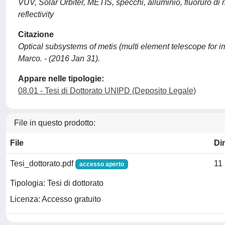
VUV, Solar Orbiter, METIS, specchi, alluminio, fluoruro di 
reflectivity
Citazione
Optical subsystems of metis (multi element telescope for i
Marco. - (2016 Jan 31).
Appare nelle tipologie:
08.01 - Tesi di Dottorato UNIPD (Deposito Legale)
File in questo prodotto:
File
Di
Tesi_dottorato.pdf
11
accesso aperto
Tipologia: Tesi di dottorato
Licenza: Accesso gratuito