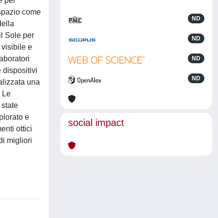
e per
 spazio come
ND
della
l Sole per
ND
visibile e
aboratori
ND
 dispositivi
ND
alizzata una
. Le
 state
plorato e
social impact
nti ottici
i migliori