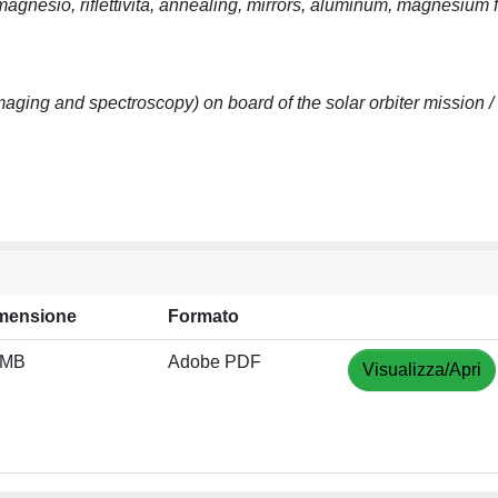
magnesio, riflettività, annealing, mirrors, aluminum, magnesium f
maging and spectroscopy) on board of the solar orbiter mission /
mensione
Formato
 MB
Adobe PDF
Visualizza/Apri