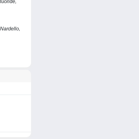
luoride,
 Nardello,