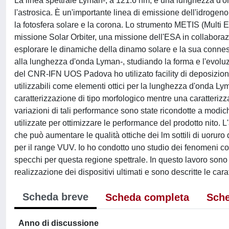
La linea spettrale Lyman-, a 121.6 nm, è una lunghezza d'on
l'astrosica. È un'importante linea di emissione dell'idrogen
la fotosfera solare e la corona. Lo strumento METIS (Multi
missione Solar Orbiter, una missione dell'ESA in collabora
esplorare le dinamiche della dinamo solare e la sua conness
alla lunghezza d'onda Lyman-, studiando la forma e l'evoluzi
del CNR-IFN UOS Padova ho utilizato facility di deposizione e
utilizzabili come elementi ottici per la lunghezza d'onda L
caratterizzazione di tipo morfologico mentre una caratterizza
variazioni di tali performance sono state ricondotte a modi
utilizzate per ottimizzare le performance del prodotto nito
che può aumentare le qualità ottiche dei lm sottili di uoruro
per il range VUV. Io ho condotto uno studio dei fenomeni coi
specchi per questa regione spettrale. In questo lavoro sono 
realizzazione dei dispositivi ultimati e sono descritte le car
Scheda breve
Scheda completa
Sche
Anno di discussione