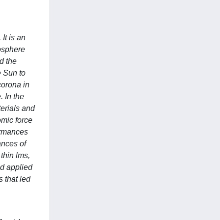
It is an
tosphere
d the
e Sun to
corona in
 In the
erials and
omic force
ormances
ances of
thin lms,
nd applied
s that led