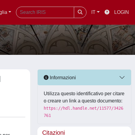
glia
IT
LOGIN
d
Informazioni
Utilizza questo identificativo per citare
o creare un link a questo documento:
https://hdl.handle.net/11577/3426
761
Citazioni