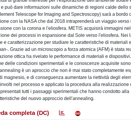
da di grande interesse per l'esplorazione dell'ambiente solare 
o e può dare informazioni sulle dinamiche di regioni calde dello
 Element Telescope for Imaging and Spectroscopy) sarà a bordo 
zione con la NASA che dal 2018 intraprenderà un viaggio verso i
ione con la corona e l'eliosfera. METIS acquisirà immagini nel 
one dei processi in espansione dal Sole verso l'eliosfera. Nei l
 caratterizzazione per studiare le caratteristiche di materiali e
yman-. Grazie ad un microscopio a forza atomica (AFM) è stata re
zione ottica ha rivelato le performance di materiali e dispositivi
che delle condizioni sperimentali e le conoscenze acquisite sono
. L'annealing è un aproccio che non è mai stato completamente es
 di magnesio, e di conseguenza aumentare la riettività degli eleme
nvolti nel processo e applicato la procedura alla realizzazione d
presentati tutti i passaggi sperimentali che hanno condotto alla
atteristiche del nuovo approccio dell'annealing.
da completa (DC)