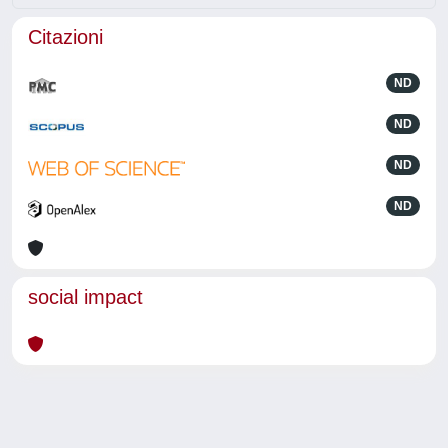
Citazioni
ND
ND
ND
ND
social impact