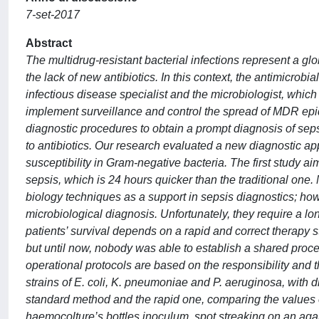
7-set-2017
Abstract
The multidrug-resistant bacterial infections represent a g
the lack of new antibiotics. In this context, the antimicro
infectious disease specialist and the microbiologist, whic
implement surveillance and control the spread of MDR epide
diagnostic procedures to obtain a prompt diagnosis of sepsis
to antibiotics. Our research evaluated a new diagnostic ap
susceptibility in Gram-negative bacteria. The first study ai
sepsis, which is 24 hours quicker than the traditional on
biology techniques as a support in sepsis diagnostics; howev
microbiological diagnosis. Unfortunately, they require a lon
patients’ survival depends on a rapid and correct therapy s
but until now, nobody was able to establish a shared proced
operational protocols are based on the responsibility and t
strains of E. coli, K. pneumoniae and P. aeruginosa, with d
standard method and the rapid one, comparing the values 
haemocolture’s bottles inoculum, spot streaking on an agar 