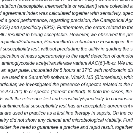
retation (susceptible, intermediate or resistant) were collected 
 agreement index was calculated together with sensitivity, speci
d a good performance, regarding precision, the Categorical A
96%) and specificity (99%). Furthermore, the errors related to th
he MIC resulted in being acceptable. However, we observed the pr
mpicillin/Sulbactam, Piperacillin/Tazobactam e Fosfomycin: the
usceptibility test, without precluding the utility in guiding the 
application of mass spectrometry to the rapid detection of quinolo
the aminoglycoside acetyltransferase variant AAC(6’)-Ib-cr. We inc
n an agar plate, incubated for 5 hours at 37°C with norfloxacin d
dy, we used the Saramis® software, Vitek® MS (Biomerieux), whi
ticular, we investigated the presence of spectra related to the 
he AAC(6’)-Ib-cr spectra (“direct” method). In both the cases, the
 with the reference test and sensitivity/specificity. In conclusio
l antimicrobial susceptibility test has an acceptable agreement 
at are used in practice as a first line therapy in sepsis. On the co
ry did not show any clinical and microbiological viability. Furt
sider the need to guarantee a precise and rapid result, together