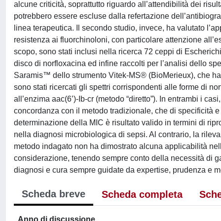
alcune criticità, soprattutto riguardo all’attendibilità dei r
potrebbero essere escluse dalla refertazione dell’antibiogr
linea terapeutica. Il secondo studio, invece, ha valutato l’a
resistenza ai fluorchinoloni, con particolare attenzione all’e
scopo, sono stati inclusi nella ricerca 72 ceppi di Escherich
disco di norfloxacina ed infine raccolti per l’analisi dello sp
Saramis™ dello strumento Vitek-MS® (BioMerieux), che ha conse
sono stati ricercati gli spettri corrispondenti alle forme di n
all’enzima aac(6’)-Ib-cr (metodo “diretto”). In entrambi i casi,
concordanza con il metodo tradizionale, che di specificità e 
determinazione della MIC è risultato valido in termini di ripr
nella diagnosi microbiologica di sepsi. Al contrario, la rilev
metodo indagato non ha dimostrato alcuna applicabilità nella
considerazione, tenendo sempre conto della necessità di gara
diagnosi e cura sempre guidate da expertise, prudenza e mo
Scheda breve
Scheda completa
Sche
Anno di discussione