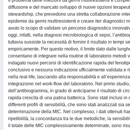
Il problema delle infezioni da germi multiresistenti è compl
diffusione e del mancato sviluppo di nuove opzioni terapeut
stewardship, che prevedono una stretta collaborazione interd
epidemie da germi multiresistenti e creare iter diagnostici mir
avuto lo scopo di validare un percorso diagnostico innovativo
oggi, infatti, nella diagnosi microbiologica di sepsi, l’ant
tuttavia sussiste la necessità di fornire il risultato in tempi 
empiricamente. Per questo motivo, il limite dato dalle lungh
consentano di integrare nella routine di laboratorio metodi v
indagato nuovi percorsi di identificazione rapida del fenoti
conclusivo e nessuna indicazione ufficialmente validata e ri
nella real-life, lasciando alla responsabilità e all’esperienz
integrazione nel work-flow del laboratorio. Nel primo studio
dell’antibiogramma, in grado di anticiparne il risultato di ci
rapida crescita di una patina batterica. Sono stati inclusi i
differenti profili di sensibilità, che sono stati analizzati s
determinazione della MIC. Nel complesso, i dati ottenuti h
ripetibilità, la concordanza tra le due metodiche, la sensibilità
il totale delle MIC complessivamente determinate, sono risulta