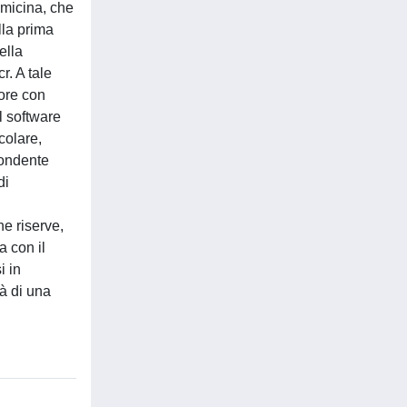
fomicina, che
lla prima
ella
r. A tale
 ore con
il software
colare,
spondente
di
ne riserve,
a con il
i in
tà di una