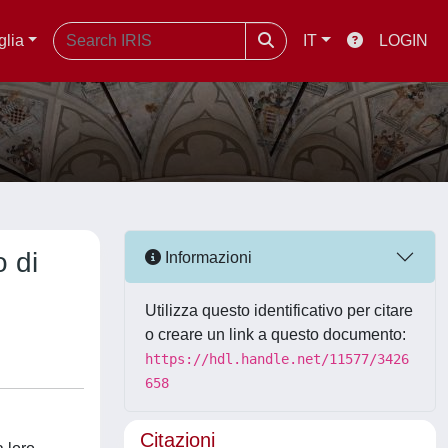
glia
IT
LOGIN
o di
Informazioni
Utilizza questo identificativo per citare
o creare un link a questo documento:
https://hdl.handle.net/11577/3426
658
Citazioni