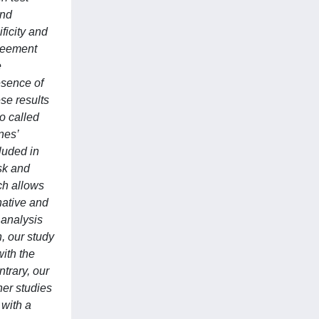
and
ficity and
greement
e
esence of
se results
so called
nes’
luded in
isk and
ch allows
native and
 analysis
n, our study
with the
ntrary, our
her studies
 with a