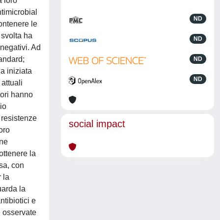
a loro
timicrobial
ND
ontenere le
 svolta ha
ND
 negativi. Ad
tandard;
ND
a iniziata
ND
attuali
tori hanno
io
 resistenze
social impact
oro
one
ottenere la
osa, con
 la
uarda la
ntibiotici e
e osservate