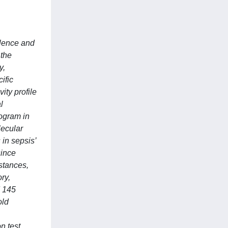
alence and
 the
y,
ific
ity profile
l
iogram in
lecular
 in sepsis’
since
istances,
ry,
d 145
old
n test