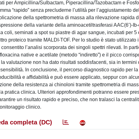
isultati per Ampicillina/Sulbactam, Piperacillina/Tazobactam e Fos
amma “rapido” senza precluderne l’utilità per l’aggiustamento de
pplicazione della spettrometria di massa alla rilevazione rapida d
spressione della variante della aminoacetiltrasferasi AAC(6’)-Ib-c
ia coli, seminati a spot su piastre di agar sangue, incubati per 5
ettro proteico tramite MALDI-TOF. Per lo studio è stato utilizzato 
ntito l’analisi scorporata dei singoli spettri rilevati. In parti
orfloxacina native e acetilate (metodo “indiretto”) e il picco corri
 la valutazione non ha dato risultati soddisfacenti, sia in termini 
sensibilità. In conclusione, il percorso diagnostico rapido per la
oducibilità e affidabilità e può essere applicato, seppur con alcu
azione della resistenza ai chinoloni tramite spettrometria di mass
 pratica clinica. Ulteriori approfondimenti potranno essere pres
ntire un risultato rapido e preciso, che non tralasci la centrali
nitoraggio clinico.
da completa (DC)