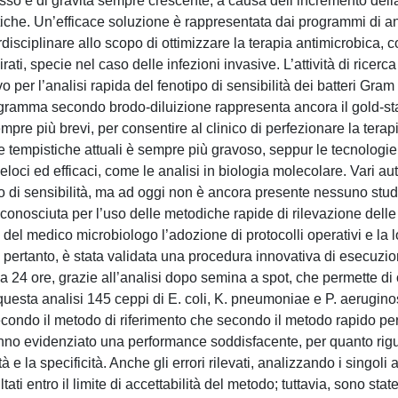
esso e di gravità sempre crescente, a causa dell’incremento dell
iche. Un’efficace soluzione è rappresentata dai programmi di an
isciplinare allo scopo di ottimizzare la terapia antimicrobica, c
ati, specie nel caso delle infezioni invasive. L’attività di ricerca
 per l’analisi rapida del fenotipo di sensibilità dei batteri Gram
ibiogramma secondo brodo-diluizione rappresenta ancora il gold-s
sempre più brevi, per consentire al clinico di perfezionare la terapi
e tempistiche attuali è sempre più gravoso, seppur le tecnologie 
eloci ed efficaci, come le analisi in biologia molecolare. Vari au
po di sensibilità, ma ad oggi non è ancora presente nessuno stud
conosciuta per l’uso delle metodiche rapide di rilevazione delle
a del medico microbiologo l’adozione di protocolli operativi e la l
, pertanto, è stata validata una procedura innovativa di esecuzi
rca 24 ore, grazie all’analisi dopo semina a spot, che permette di 
n questa analisi 145 ceppi di E. coli, K. pneumoniae e P. aerugin
ia secondo il metodo di riferimento che secondo il metodo rapido per
anno evidenziato una performance soddisfacente, per quanto rig
 e la specificità. Anche gli errori rilevati, analizzando i singoli a
ti entro il limite di accettabilità del metodo; tuttavia, sono stat