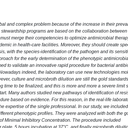
lobal and complex problem because of the increase in their prev
bial stewardship programs are based on the collaboration between
h must merge their competencies to optimize antimicrobial therap
mic in health-care facilities. Moreover, they should create spec
, with the species-identification of the pathogen and its sensitiv
proach for the early determination of the phenotypic antimicrobia
med to validate an innovative rapid procedure for bacterial antib
e. Nowadays indeed, the laboratory can use new technologies mo
er, culture and microbroth diluition are still the gold standards
g time to be finalized, and this is more and more a severe limit 
tart. Many authors studied new pathways of identification of res
ure based on evidence. For this reason, in the real-life laborato
he expertise of the single professional. In our study, we include
ifferent phenotypic profiles. They were analyzed with both the g
of Minimal Inhibitory Concentration. The procedure included
plate, 5 hours incubation at 37°C, and finally microbroth diluitio