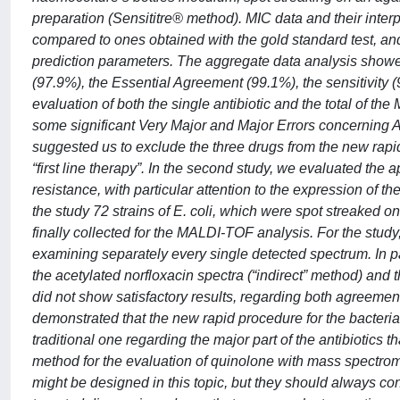
preparation (Sensititre® method). MIC data and their interp
compared to ones obtained with the gold standard test, and
prediction parameters. The aggregate data analysis showe
(97.9%), the Essential Agreement (99.1%), the sensitivity (
evaluation of both the single antibiotic and the total of t
some significant Very Major and Major Errors concerning A
suggested us to exclude the three drugs from the new rapid s
“first line therapy”. In the second study, we evaluated the 
resistance, with particular attention to the expression of 
the study 72 strains of E. coli, which were spot streaked o
finally collected for the MALDI-TOF analysis. For the stu
examining separately every single detected spectrum. In par
the acetylated norfloxacin spectra (“indirect” method) and t
did not show satisfactory results, regarding both agreements
demonstrated that the new rapid procedure for the bacteria
traditional one regarding the major part of the antibiotics th
method for the evaluation of quinolone with mass spectromet
might be designed in this topic, but they should always con