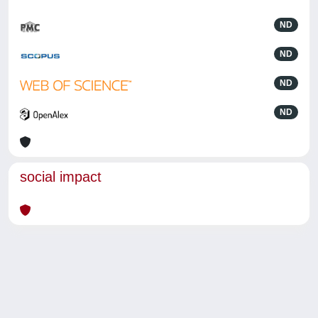
ND
ND
ND
ND
social impact