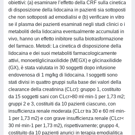
obiettivi: (a) esaminare l’effetto della CRF sulla cinetica
di disposizione della lidocaina in pazienti sia sottoposti
che non sottoposti ad emodialisi e (b) verificare in vitro
se il plasma dei pazienti esaminati negli studi clinici o i
metaboliti della lidocaina eventualmente accumulati in
vivo, hanno un effetto inibitore sulla biotrasformazione
del farmaco. Metodi: La cinetica di disposizione della
lidocaina e dei suoi metaboliti farmacologicamente
attivi, monoetilglicinaxilidide (MEGX) e glicinaxilidide
(GX), è stata valutata in 30 soggetti dopo infusione
endovenosa di 1 mg/kg di lidocaina. I soggetti sono
stati divisi in quattro gruppi sulla base dei valori della
clearance della creatinina (CLcr): gruppo 1, costituito
da 15 soggetti sani con CLcr>80 ml·min-1 per 1,73 m2;
gruppi 2 e 3, costituiti da 10 pazienti ciascuno, con
insufficienza renale moderata (CLcr tra 30 e 60 ml·min-
1 per 1,73 m2) e con grave insufficienza renale (CLcr<
30 ml·min-1 per 1,73 m2), rispettivamente; gruppo 4,
costituito da 10 pazienti anurici in terapia emodialitica