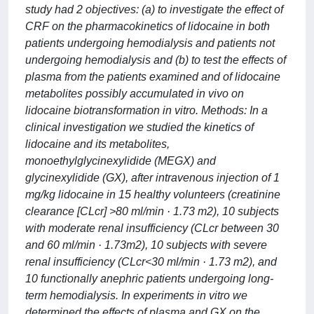
study had 2 objectives: (a) to investigate the effect of
CRF on the pharmacokinetics of lidocaine in both
patients undergoing hemodialysis and patients not
undergoing hemodialysis and (b) to test the effects of
plasma from the patients examined and of lidocaine
metabolites possibly accumulated in vivo on
lidocaine biotransformation in vitro. Methods: In a
clinical investigation we studied the kinetics of
lidocaine and its metabolites,
monoethylglycinexylidide (MEGX) and
glycinexylidide (GX), after intravenous injection of 1
mg/kg lidocaine in 15 healthy volunteers (creatinine
clearance [CLcr] >80 ml/min · 1.73 m2), 10 subjects
with moderate renal insufficiency (CLcr between 30
and 60 ml/min · 1.73m2), 10 subjects with severe
renal insufficiency (CLcr<30 ml/min · 1.73 m2), and
10 functionally anephric patients undergoing long-
term hemodialysis. In experiments in vitro we
determined the effects of plasma and GX on the