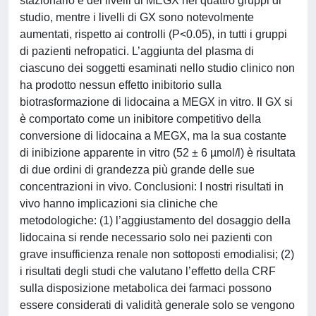
stazionario e dei livelli di MEGX nei quattro gruppi di
studio, mentre i livelli di GX sono notevolmente
aumentati, rispetto ai controlli (P<0.05), in tutti i gruppi
di pazienti nefropatici. L’aggiunta del plasma di
ciascuno dei soggetti esaminati nello studio clinico non
ha prodotto nessun effetto inibitorio sulla
biotrasformazione di lidocaina a MEGX in vitro. Il GX si
è comportato come un inibitore competitivo della
conversione di lidocaina a MEGX, ma la sua costante
di inibizione apparente in vitro (52 ± 6 µmol/l) è risultata
di due ordini di grandezza più grande delle sue
concentrazioni in vivo. Conclusioni: I nostri risultati in
vivo hanno implicazioni sia cliniche che
metodologiche: (1) l’aggiustamento del dosaggio della
lidocaina si rende necessario solo nei pazienti con
grave insufficienza renale non sottoposti emodialisi; (2)
i risultati degli studi che valutano l’effetto della CRF
sulla disposizione metabolica dei farmaci possono
essere considerati di validità generale solo se vengono