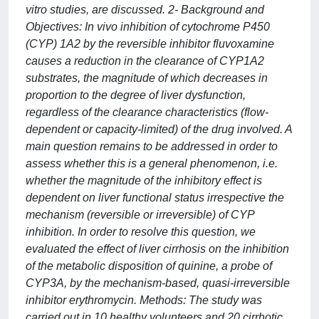
vitro studies, are discussed. 2- Background and
Objectives: In vivo inhibition of cytochrome P450
(CYP) 1A2 by the reversible inhibitor fluvoxamine
causes a reduction in the clearance of CYP1A2
substrates, the magnitude of which decreases in
proportion to the degree of liver dysfunction,
regardless of the clearance characteristics (flow-
dependent or capacity-limited) of the drug involved. A
main question remains to be addressed in order to
assess whether this is a general phenomenon, i.e.
whether the magnitude of the inhibitory effect is
dependent on liver functional status irrespective the
mechanism (reversible or irreversible) of CYP
inhibition. In order to resolve this question, we
evaluated the effect of liver cirrhosis on the inhibition
of the metabolic disposition of quinine, a probe of
CYP3A, by the mechanism-based, quasi-irreversible
inhibitor erythromycin. Methods: The study was
carried out in 10 healthy volunteers and 20 cirrhotic