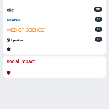
ND
10
10
16
social impact