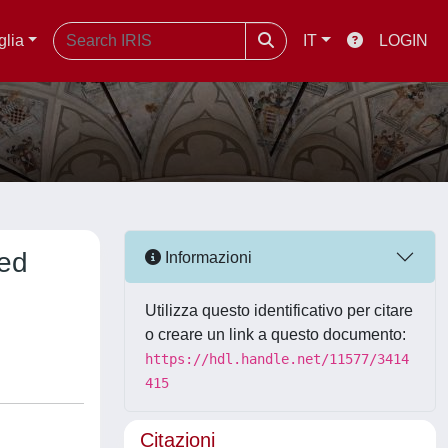
glia
IT
LOGIN
ned
Informazioni
Utilizza questo identificativo per citare
o creare un link a questo documento:
https://hdl.handle.net/11577/3414
415
Citazioni