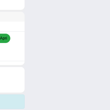
/Apri