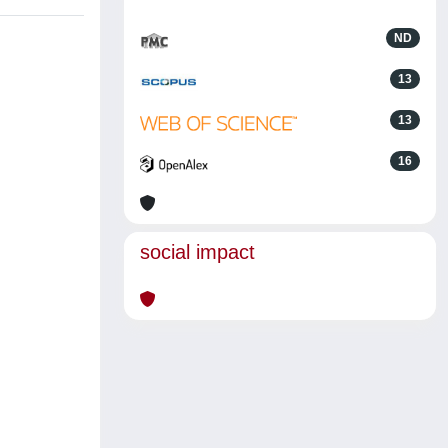
ND
13
13
16
social impact