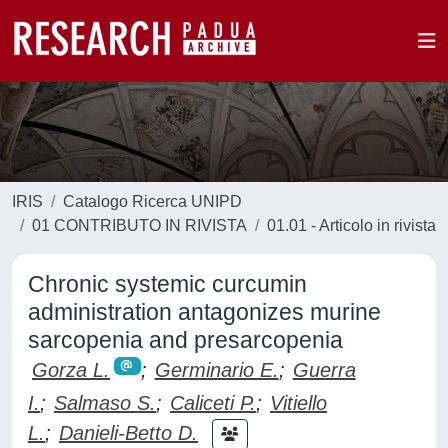
IRIS
Catalogo Ricerca UNIPD
01 CONTRIBUTO IN RIVISTA
01.01 - Articolo in rivista
Chronic systemic curcumin
administration antagonizes murine
sarcopenia and presarcopenia
Gorza L.
;
Germinario E.
;
Guerra
I.
;
Salmaso S.
;
Caliceti P.
;
Vitiello
L.
;
Danieli-Betto D.