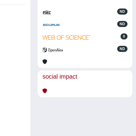
ND
ND
0
ND
social impact