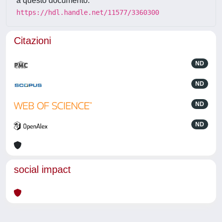
a questo documento:
https://hdl.handle.net/11577/3360300
Citazioni
ND
ND
ND
ND
social impact