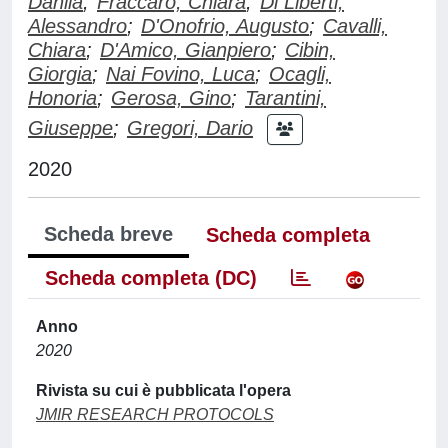
Danila
;
Fraccaro, Chiara
;
Di Liberti,
Alessandro
;
D'Onofrio, Augusto
;
Cavalli,
Chiara
;
D'Amico, Gianpiero
;
Cibin,
Giorgia
;
Nai Fovino, Luca
;
Ocagli,
Honoria
;
Gerosa, Gino
;
Tarantini,
Giuseppe
;
Gregori, Dario
2020
Scheda breve
Scheda completa
Scheda completa (DC)
Anno
2020
Rivista su cui è pubblicata l'opera
JMIR RESEARCH PROTOCOLS