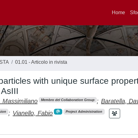
Home
Sfo
ISTA
01.01 - Articolo in rivista
rticles with unique surface proper
AsIII
 Massimiliano
;
Baratella, Da
Membro del Collaboration Group
;
Vianello, Fabio
sion
Project Administration