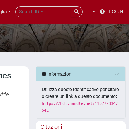
glia
IT
LOGIN
ties
Informazioni
Utilizza questo identificativo per citare
vide
o creare un link a questo documento:
https://hdl.handle.net/11577/3347
541
Citazioni