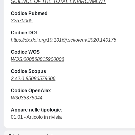
SCIENCE OF THE TOTAL ENVIRONMENT
Codice Pubmed
32570065
Codice DOI
https://dx.doi.org/10.1016/j.scitotenv.2020.140175
Codice WOS
WOS:000568815900006
Codice Scopus
2-s2.0-85086579606
Codice OpenAlex
W3035375044
Appare nelle tipologie:
01.01 - Articolo in rivista