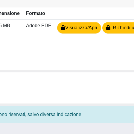
mensione
Formato
55 MB
Adobe PDF
Visualizza/Apri
Richiedi u
 sono riservati, salvo diversa indicazione.