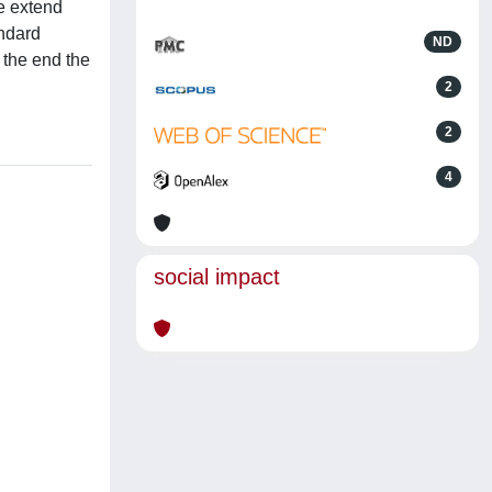
we extend
andard
ND
 the end the
2
2
4
social impact