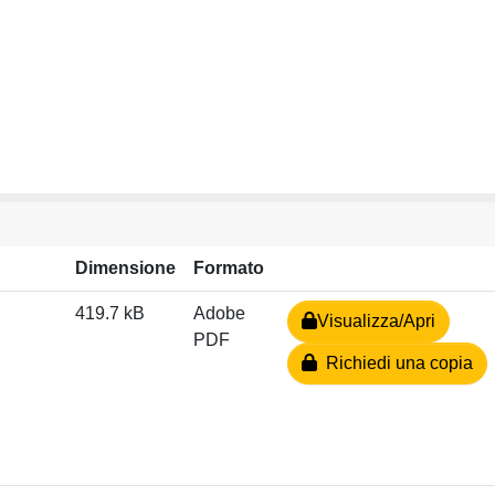
Dimensione
Formato
419.7 kB
Adobe
Visualizza/Apri
PDF
Richiedi una copia