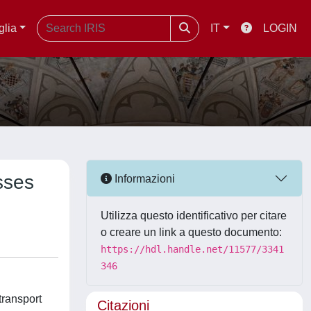
glia
IT
LOGIN
sses
Informazioni
Utilizza questo identificativo per citare
o creare un link a questo documento:
https://hdl.handle.net/11577/3341
346
transport
Citazioni