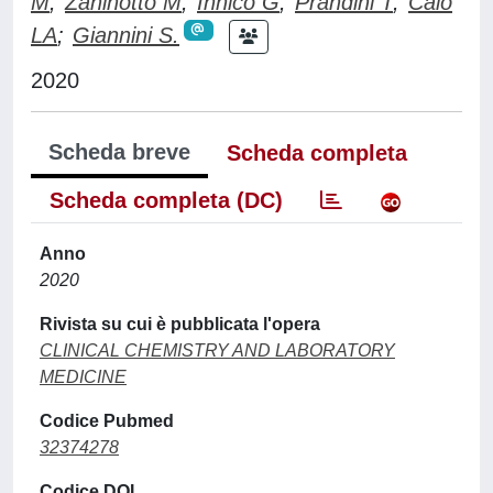
M
;
Zaninotto M
;
Innico G
;
Prandini T
;
Calò
LA
;
Giannini S.
2020
Scheda breve
Scheda completa
Scheda completa (DC)
Anno
2020
Rivista su cui è pubblicata l'opera
CLINICAL CHEMISTRY AND LABORATORY
MEDICINE
Codice Pubmed
32374278
Codice DOI