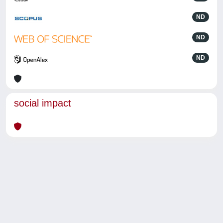
ND
ND
ND
social impact
Powered by
IRIS
-
about IRIS
-
Utilizzo dei cookie
-
Privacy
Copyright © 2026