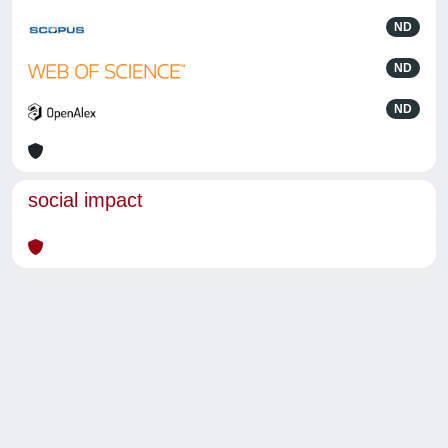
ND
ND
ND
social impact
Powered by
IRIS
-
about IRIS
-
Utilizzo dei cookie
-
Privacy
Copyright © 2026