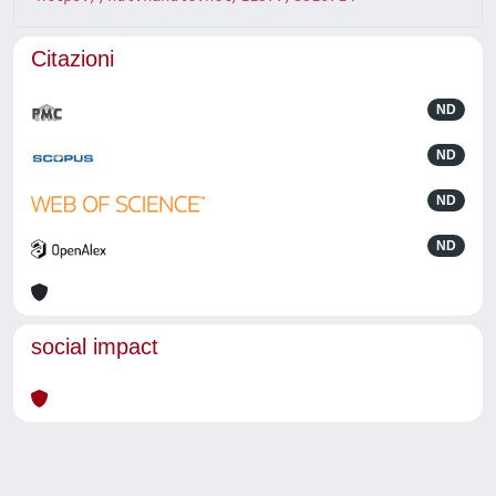
Citazioni
ND
ND
ND
ND
social impact