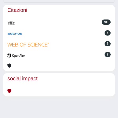
Citazioni
ND
6
5
7
social impact