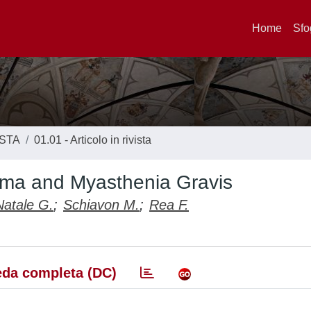
Home
Sfo
ISTA
01.01 - Articolo in rivista
oma and Myasthenia Gravis
Natale G.
;
Schiavon M.
;
Rea F.
da completa (DC)