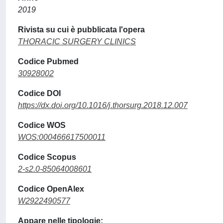
2019
Rivista su cui è pubblicata l'opera
THORACIC SURGERY CLINICS
Codice Pubmed
30928002
Codice DOI
https://dx.doi.org/10.1016/j.thorsurg.2018.12.007
Codice WOS
WOS:000466617500011
Codice Scopus
2-s2.0-85064008601
Codice OpenAlex
W2922490577
Appare nelle tipologie: