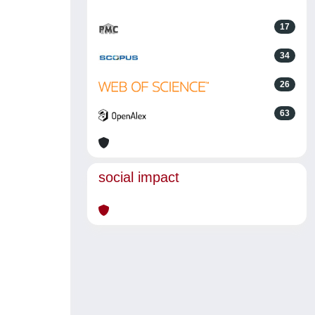
17
34
26
63
social impact