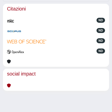
Citazioni
ND
ND
ND
ND
social impact