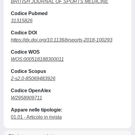
BRITISH JOURNAL OF SPORTS MEDICINE
Codice Pubmed
31315826
Codice DOI
https://dx.doi.org/10.1136/bjsports-2018-100293
Codice WOS
WOS:000518188300011
Codice Scopus
2-s2.0-85069483926
Codice OpenAlex
W2958909711
Appare nelle tipologie:
01.01 - Articolo in rivista