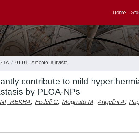
Home
Sfo
ISTA
01.01 - Articolo in rivista
antly contribute to mild hyperthermi
etastasis by PLGA-NPs
NI, REKHA
;
Fedeli C
;
Mognato M
;
Angelini A
;
Pap