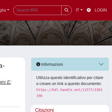
glia
IT
LOGIN
a-
Informazioni
Utilizza questo identificativo per citare
ini E
;
o creare un link a questo documento:
https://hdl.handle.net/11577/3303
190
Citazioni