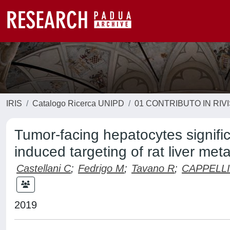
IRIS
Catalogo Ricerca UNIPD
01 CONTRIBUTO IN RIV
Tumor-facing hepatocytes signific
induced targeting of rat liver m
Castellani C
;
Fedrigo M
;
Tavano R
;
CAPPELLI
2019