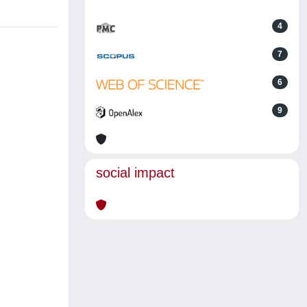
4
7
6
9
social impact