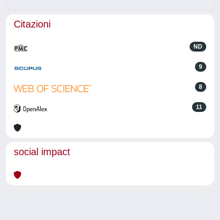
Citazioni
ND
9
8
11
social impact