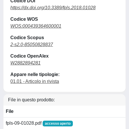
Codice DOI
https://dx.doi.org/10.3389/fpls.2018.01028
Codice WOS
WOS:000439364600001
Codice Scopus
2-s2.0-85050828837
Codice OpenAlex
W2882894281
Appare nelle tipologie:
01.01 - Articolo in rivista
File in questo prodotto:
File
fpls-09-01028.pdf
accesso aperto