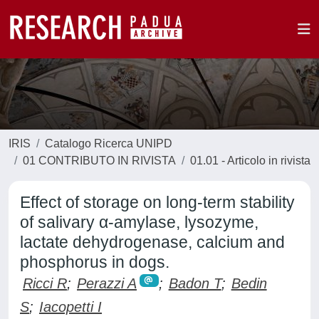
IRIS
Catalogo Ricerca UNIPD
01 CONTRIBUTO IN RIVISTA
01.01 - Articolo in rivista
Effect of storage on long-term stability
of salivary α-amylase, lysozyme,
lactate dehydrogenase, calcium and
phosphorus in dogs.
Ricci R
;
Perazzi A
;
Badon T
;
Bedin
S
;
Iacopetti I