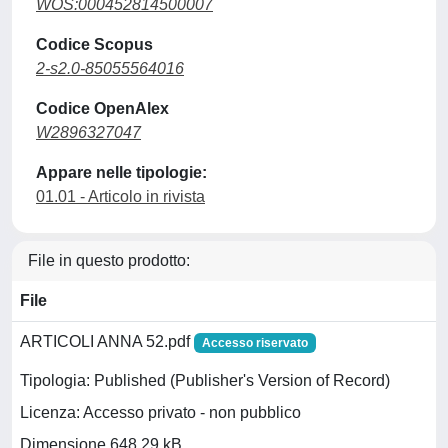
WOS:000452814500007
Codice Scopus
2-s2.0-85055564016
Codice OpenAlex
W2896327047
Appare nelle tipologie:
01.01 - Articolo in rivista
File in questo prodotto:
File
ARTICOLI ANNA 52.pdf
Accesso riservato
Tipologia: Published (Publisher's Version of Record)
Licenza: Accesso privato - non pubblico
Dimensione 648.29 kB