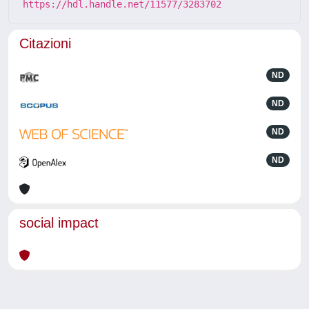
https://hdl.handle.net/11577/3283702
Citazioni
ND
ND
ND
ND
social impact