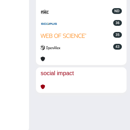
ND
36
35
43
social impact