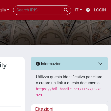
glia
IT
LOGIN
ity
Informazioni
Utilizza questo identificativo per citare
o creare un link a questo documento:
https://hdl.handle.net/11577/3278
929
Citazioni