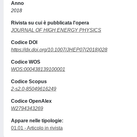
Anno
2018
Rivista su cui è pubblicata l'opera
JOURNAL OF HIGH ENERGY PHYSICS
Codice DOI
https://dx.doi.org/10.1007/JHEP07(2018)028
Codice WOS
WOS:000438139100001
Codice Scopus
2-s2.0-85049616249
Codice OpenAlex
W2794343269
Appare nelle tipologie:
01.01 - Articolo in rivista