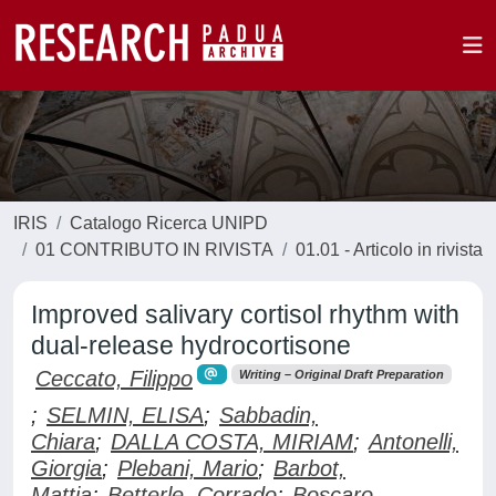
IRIS
Catalogo Ricerca UNIPD
01 CONTRIBUTO IN RIVISTA
01.01 - Articolo in rivista
Improved salivary cortisol rhythm with
dual-release hydrocortisone
Ceccato, Filippo
Writing – Original Draft Preparation
;
SELMIN, ELISA
;
Sabbadin,
Chiara
;
DALLA COSTA, MIRIAM
;
Antonelli,
Giorgia
;
Plebani, Mario
;
Barbot,
Mattia
;
Betterle, Corrado
;
Boscaro,