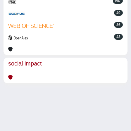
ND
40
36
43
social impact
Powered by
IRIS
-
about IRIS
-