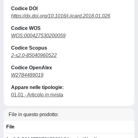
Codice DOI
https://dx.doi.org/10.1016/j.ijcard.2018.01.026
Codice WOS
WOS:000427530200059
Codice Scopus
2-s2.0-85040960522
Codice OpenAlex
W2784489019
Appare nelle tipologie:
01.01 - Articolo in rivista
File in questo prodotto:
File