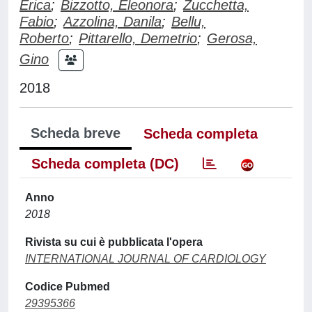
Erica
;
Bizzotto, Eleonora
;
Zucchetta,
Fabio
;
Azzolina, Danila
;
Bellu,
Roberto
;
Pittarello, Demetrio
;
Gerosa,
Gino
2018
Scheda breve
Scheda completa
Scheda completa (DC)
Anno
2018
Rivista su cui è pubblicata l'opera
INTERNATIONAL JOURNAL OF CARDIOLOGY
Codice Pubmed
29395366