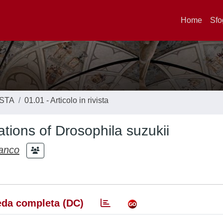
Home
Sfo
ISTA
01.01 - Articolo in rivista
lations of Drosophila suzukii
ranco
da completa (DC)