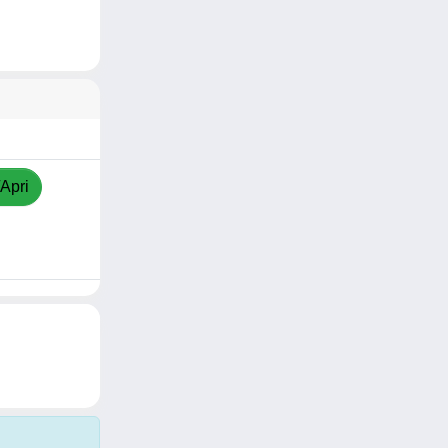
/Apri