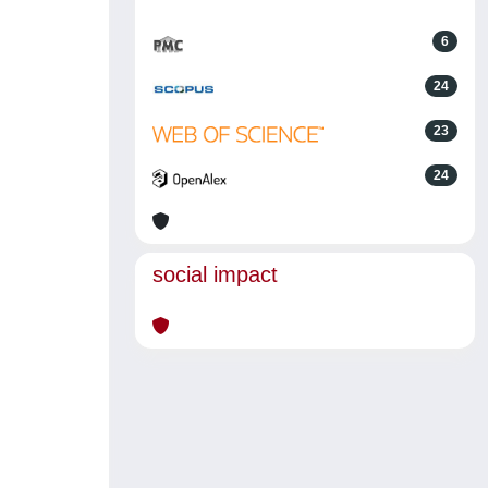
6
24
23
24
social impact