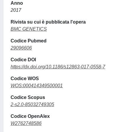
Anno
2017
Rivista su cui è pubblicata l'opera
BMC GENETICS
Codice Pubmed
29096606
Codice DOI
https://dx.doi.org/10.1186/s12863-017-0558-7
Codice WOS
WOS:000414349500001
Codice Scopus
2-s2.0-85032749305
Codice OpenAlex
W2762748586