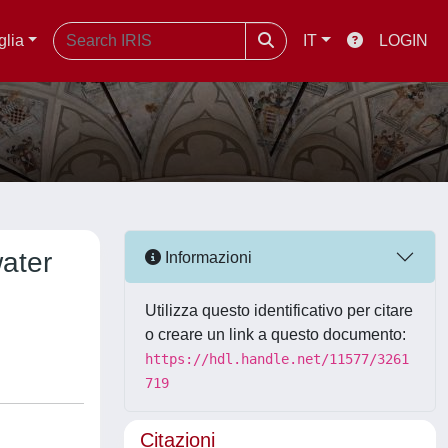
glia
IT
LOGIN
ater
Informazioni
Utilizza questo identificativo per citare
o creare un link a questo documento:
https://hdl.handle.net/11577/3261
719
Citazioni