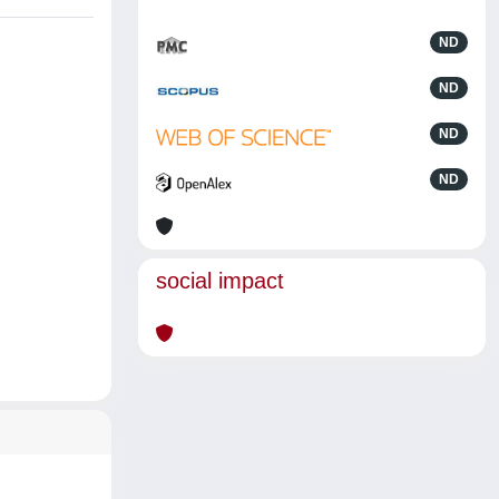
ND
ND
ND
ND
social impact