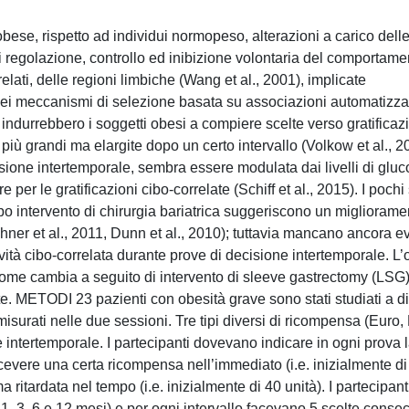
ese, rispetto ad individui normopeso, alterazioni a carico dell
i regolazione, controllo ed inibizione volontaria del comportamen
relati, delle regioni limbiche (Wang et al., 2001), implicate
ei meccanismi di selezione basata su associazioni automatizzat
li indurrebbero i soggetti obesi a compiere scelte verso gratificaz
 più grandi ma elargite dopo un certo intervallo (Volkow et al., 2
isione intertemporale, sembra essere modulata dai livelli di gluc
per le gratificazioni cibo-correlate (Schiff et al., 2015). I pochi
po intervento di chirurgia bariatrica suggeriscono un migliorame
(Ochner et al., 2011, Dunn et al., 2010); tuttavia mancano ancora 
ività cibo-correlata durante prove di decisione intertemporale. L’o
 come cambia a seguito di intervento di sleeve gastrectomy (LSG)
e. METODI 23 pazienti con obesità grave sono stati studiati a d
misurati nelle due sessioni. Tre tipi diversi di ricompensa (Euro,
e intertemporale. I partecipanti dovevano indicare in ogni prova l
icevere una certa ricompensa nell’immediato (i.e. inizialmente di
tardata nel tempo (i.e. inizialmente di 40 unità). I partecipanti
 1, 3, 6 e 12 mesi) e per ogni intervallo facevano 5 scelte consec