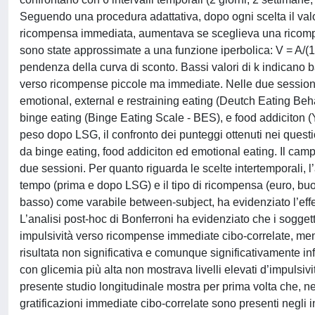
Seguendo una procedura adattativa, dopo ogni scelta il val
ricompensa immediata, aumentava se sceglieva una ricompen
sono state approssimate a una funzione iperbolica: V = A/(1+
pendenza della curva di sconto. Bassi valori di k indicano b
verso ricompense piccole ma immediate. Nelle due sessioni, 
emotional, external e restraining eating (Deutch Eating Be
binge eating (Binge Eating Scale - BES), e food addiciton (
peso dopo LSG, il confronto dei punteggi ottenuti nei quest
da binge eating, food addiciton ed emotional eating. Il cam
due sessioni. Per quanto riguarda le scelte intertemporali, l’
tempo (prima e dopo LSG) e il tipo di ricompensa (euro, buono
basso) come varabile between-subject, ha evidenziato l’effett
L’analisi post-hoc di Bonferroni ha evidenziato che i sogget
impulsività verso ricompense immediate cibo-correlate, mentre
risultata non significativa e comunque significativamente infe
con glicemia più alta non mostrava livelli elevati d’impuls
presente studio longitudinale mostra per prima volta che, n
gratificazioni immediate cibo-correlate sono presenti negli in