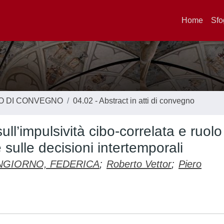
Home
Sfo
TO DI CONVEGNO
04.02 - Abstract in atti di convegno
ll’impulsività cibo-correlata e ruolo
 sulle decisioni intertemporali
GIORNO, FEDERICA
;
Roberto Vettor
;
Piero