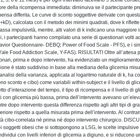
ore della ricompensa immediata: diminuiva se il partecipante pr
sa differita. Le curve di sconto soggettive derivate con quest
kD), calcolata con il metodo dei minimi quadrati, dove k riflette
assa impulsività, mentre, alti valori di k indicano una maggiore 
i partecipanti hanno compilato una serie di questionari volti a
havior Questionnaire- DEBQ; Power of Food Scale - PFS), e i si
Yale Food Addiction Scale, Y-FAS). RISULTATI Oltre all’attesa p
ionari, prima e dopo intervento, ha evidenziato un miglioramento
pione è stato suddiviso in base alla mediana della glicemia misu
analisi della varianza, applicata al logaritmo naturale di k, ha co
 sconto e cibo) come variabili within-subject e il livello di glic
o d’interazione del tempo, il tipo di ricompensa e il livello di g
ti con glicemia più bassa, prima dell’intervento avevano un’elev
 dopo intervento questa differenza rispetto agli altri tipi di gra
riore rispetto a quella misurata prima dell’intervento. Al contrar
ività cibo-correlata né prima né dopo intervento chirurgico. DIS
ei soggetti obesi che si sottopongono a LSG, le scelte impulsive
dividui con livelli inferiori di glicemia a digiuno, e si riducono