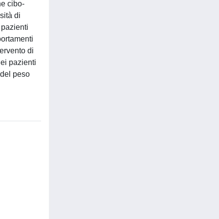
ne cibo-
ità di
 pazienti
portamenti
ervento di
ei pazienti
 del peso