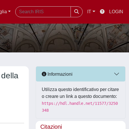
glia
IT
LOGIN
 della
Informazioni
Utilizza questo identificativo per citare
o creare un link a questo documento:
https://hdl.handle.net/11577/3250
348
Citazioni