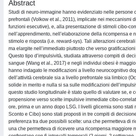
Abstract
Studi di neuro-immagine hanno evidenziato nelle persone ob
prefrontali (Volkow et al., 2011), implicate nei meccanismi d
funzioni esecutive), e, alla presentazione di stimoli cibo-cor
nell’apprendimento, nell’elaborazione della ricompensa e n
stimolo e risposta (i.e. reward-sys). Tali alterazioni cerebra
ma elargite nell’immediato piuttosto che verso gratificazioni
Questo tipo d’impulsività, studiata attraverso compiti di dec
sangue (Wang et al., 2017) e negli individui obesi è maggiore 
hanno indagato le modificazioni a livello neurocognitivo do
dell’attività cerebrale sia a livello prefrontale sia limbico 
solide in merito e nulla si sa sulle modificazioni dell’impuls
questo studio longitudinale è stato quello di valutare se, e
propensione verso scelte impulsive immediate cibo-correlat
ore, prima e un anno dopo LSG. I livelli glicemia sono stati 
Sconto e Cibo) sono stati proposti in tre compiti di decision
preferenza tra due possibili scelte: una che permetteva di r
una che permetteva di ricevere una ricompensa maggiore ma ri
confrontano con 6 intervalli temporali (2 giorni, 2 settimane,