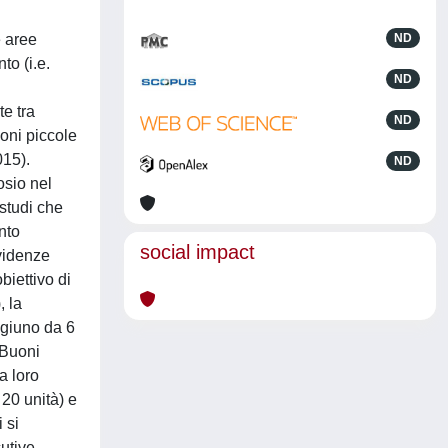
e aree
ND
to (i.e.
ND
e tra
ND
ioni piccole
015).
ND
osio nel
 studi che
nto
social impact
evidenze
biettivo di
, la
igiuno da 6
 Buoni
a loro
 20 unità) e
 si
utive.