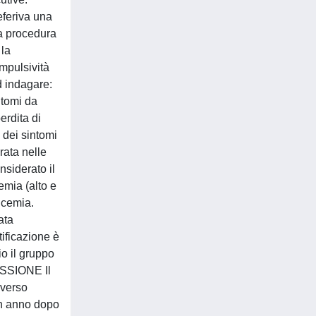
eferiva una
a procedura
 la
impulsività
d indagare:
ntomi da
erdita di
 dei sintomi
rata nelle
nsiderato il
emia (alto e
licemia.
ata
tificazione è
io il gruppo
CUSSIONE Il
 verso
 un anno dopo