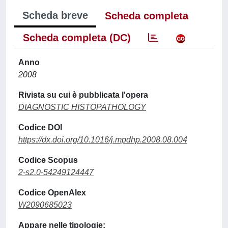
Scheda breve
Scheda completa
Scheda completa (DC)
Anno
2008
Rivista su cui è pubblicata l'opera
DIAGNOSTIC HISTOPATHOLOGY
Codice DOI
https://dx.doi.org/10.1016/j.mpdhp.2008.08.004
Codice Scopus
2-s2.0-54249124447
Codice OpenAlex
W2090685023
Appare nelle tipologie: