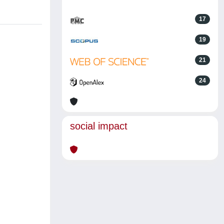
17
19
21
24
social impact