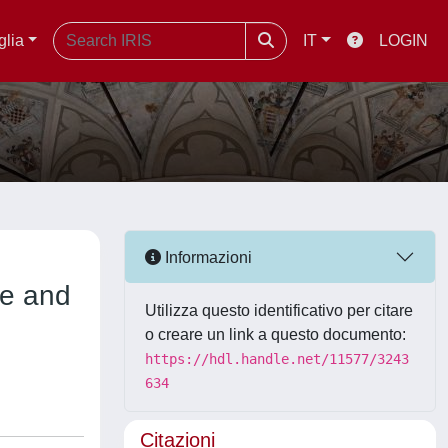
glia
IT
LOGIN
Informazioni
ve and
Utilizza questo identificativo per citare
o creare un link a questo documento:
https://hdl.handle.net/11577/3243
634
Citazioni