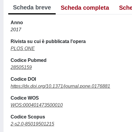
Scheda breve
Scheda completa
Sche
Anno
2017
Rivista su cui è pubblicata l'opera
PLOS ONE
Codice Pubmed
28505159
Codice DOI
https://dx.doi.org/10.1371/journal.pone.0176881
Codice WOS
WOS:000401473500010
Codice Scopus
2-s2.0-85019501215