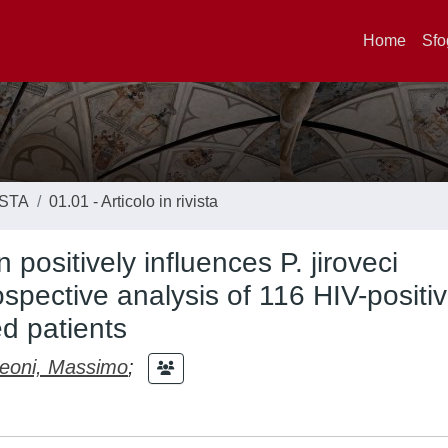
Home
Sfo
ISTA
01.01 - Articolo in rivista
positively influences P. jiroveci
spective analysis of 116 HIV-positi
d patients
eoni, Massimo
;