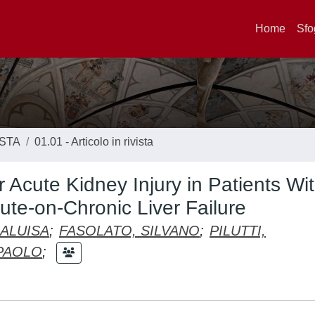
Home
Sfo
ISTA
01.01 - Articolo in rivista
r Acute Kidney Injury in Patients Wi
ute-on-Chronic Liver Failure
ALUISA
;
FASOLATO, SILVANO
;
PILUTTI,
 PAOLO
;