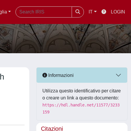
glia
IT
LOGIN
th
Informazioni
Utilizza questo identificativo per citare
o creare un link a questo documento:
https://hdl.handle.net/11577/3233
159
Citazioni