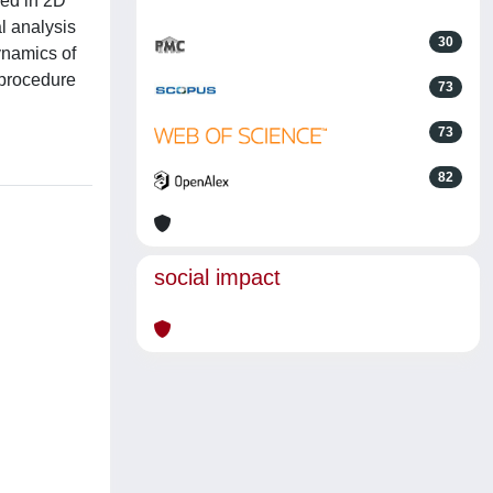
sed in 2D
al analysis
30
ynamics of
 procedure
73
73
82
social impact