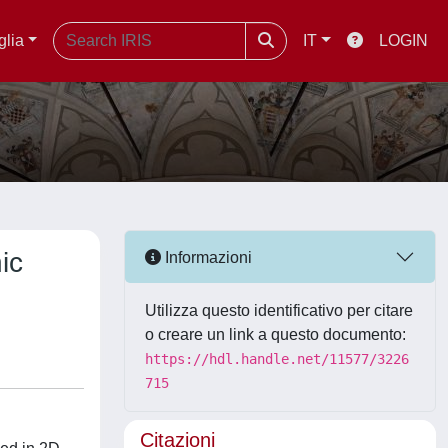
glia
IT
LOGIN
ic
Informazioni
Utilizza questo identificativo per citare
o creare un link a questo documento:
https://hdl.handle.net/11577/3226
715
Citazioni