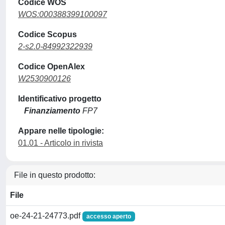
Codice WOS
WOS:000388399100097
Codice Scopus
2-s2.0-84992322939
Codice OpenAlex
W2530900126
Identificativo progetto
Finanziamento
FP7
Appare nelle tipologie:
01.01 - Articolo in rivista
File in questo prodotto:
File
oe-24-21-24773.pdf
accesso aperto