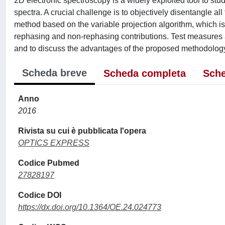
2D electronic spectroscopy is a widely exploited tool to stu
spectra. A crucial challenge is to objectively disentangle all
method based on the variable projection algorithm, which 
rephasing and non-rephasing contributions. Test measures 
and to discuss the advantages of the proposed methodology 
Scheda breve
Scheda completa
Sche
Anno
2016
Rivista su cui è pubblicata l'opera
OPTICS EXPRESS
Codice Pubmed
27828197
Codice DOI
https://dx.doi.org/10.1364/OE.24.024773