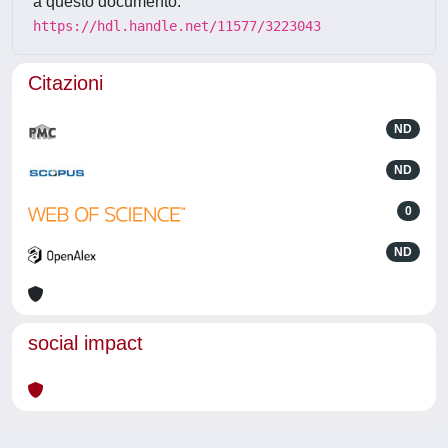
a questo documento:
https://hdl.handle.net/11577/3223043
Citazioni
ND
ND
0
ND
social impact