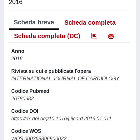
2016
Scheda breve
Scheda completa
Scheda completa (DC)
Anno
2016
Rivista su cui è pubblicata l'opera
INTERNATIONAL JOURNAL OF CARDIOLOGY
Codice Pubmed
26780682
Codice DOI
https://dx.doi.org/10.1016/j.ijcard.2016.01.011
Codice WOS
WOS:000368896900022