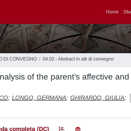
Home
Sfo
TO DI CONVEGNO
04.02 - Abstract in atti di convegno
nalysis of the parent’s affective and
SCO
;
LONGO, GERMANA
;
GHIRARDO, GIULIA
;
da completa (DC)