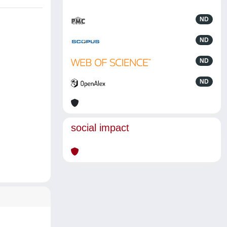
ND
ND
ND
ND
social impact