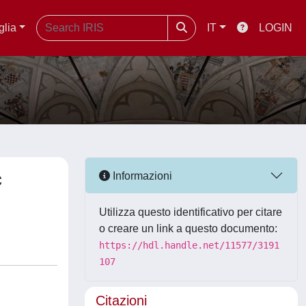
glia
IT
LOGIN
c
Informazioni
Utilizza questo identificativo per citare
o creare un link a questo documento:
https://hdl.handle.net/11577/3191
107
Citazioni