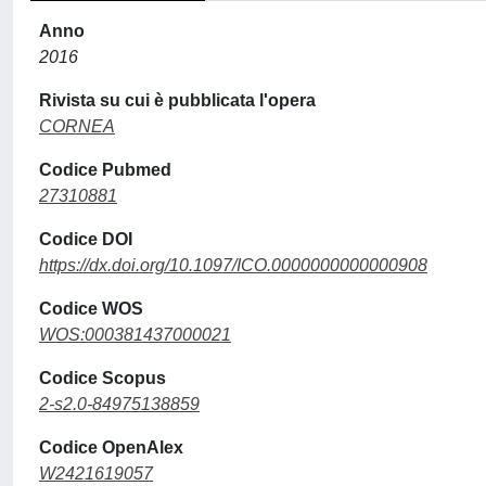
Anno
2016
Rivista su cui è pubblicata l'opera
CORNEA
Codice Pubmed
27310881
Codice DOI
https://dx.doi.org/10.1097/ICO.0000000000000908
Codice WOS
WOS:000381437000021
Codice Scopus
2-s2.0-84975138859
Codice OpenAlex
W2421619057