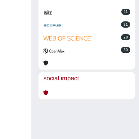
11
31
28
30
social impact