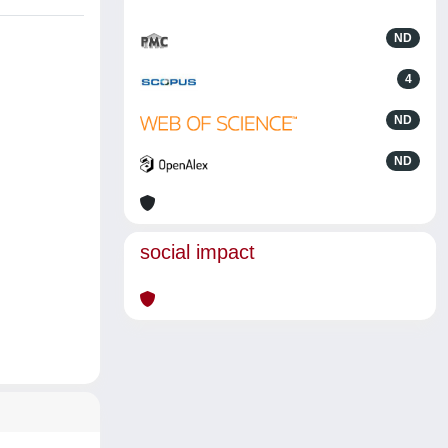
ND
4
ND
ND
social impact