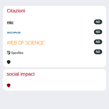
Citazioni
ND
ND
ND
ND
social impact