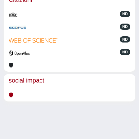
ND
ND
ND
ND
social impact